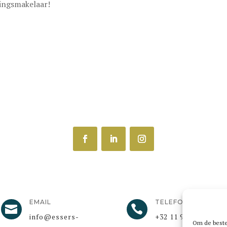
ringsmakelaar!
EMAIL
TELEFOON


info@essers-
+32 11 94 66 44​
Om de beste 