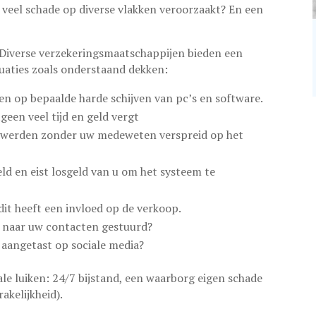
n veel schade op diverse vlakken veroorzaakt? En een
? Diverse verzekeringsmaatschappijen bieden een
tuaties zoals onderstaand dekken:
en op bepaalde harde schijven van pc’s en software.
een veel tijd en geld vergt
n werden zonder uw medeweten verspreid op het
ld en eist losgeld van u om het systeem te
dit heeft een invloed op de verkoop.
us naar uw contacten gestuurd?
aangetast op sociale media?
ale luiken: 24/7 bijstand, een waarborg eigen schade
kelijkheid).