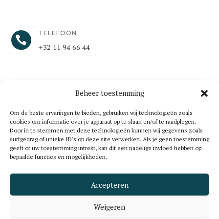
TELEFOON

+32 11 94 66 44​
Beheer toestemming
Om de beste ervaringen te bieden, gebruiken wij technologieën zoals
cookies om informatie over je apparaat op te slaan en/of te raadplegen.
Door in te stemmen met deze technologieën kunnen wij gegevens zoals
surfgedrag of unieke ID's op deze site verwerken. Als je geen toestemming
geeft of uw toestemming intrekt, kan dit een nadelige invloed hebben op
bepaalde functies en mogelijkheden.
Accepteren
Weigeren
©2025 Essers & Vanbriel | BTW BE 0733.903.384 |