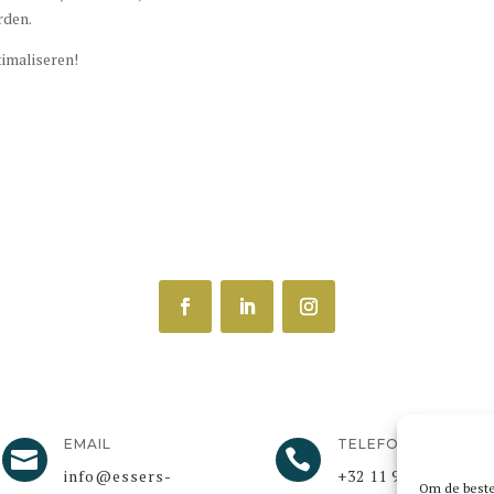
rden.
timaliseren!
EMAIL
TELEFOON


info@essers-
+32 11 94 66 44​
Om de beste 